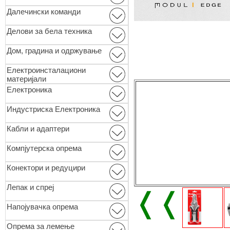
Далечински команди
Делови за бела техника
Дом, градина и одржување
Електроинсталациони
материјали
Електроника
Индустриска Електроника
Кабли и адаптери
Компјутерска опрема
Конектори и редуцири
Лепак и спреј
❬❬
Напојувачка опрема
Опремa за лемење