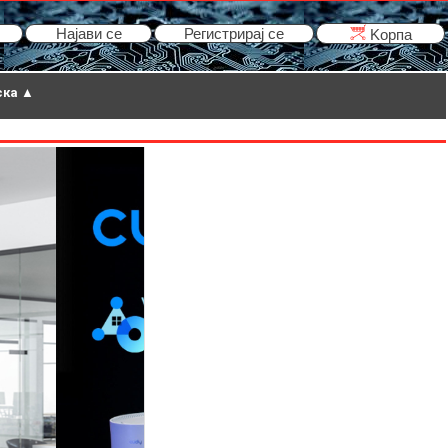
Најави се
Регистрирај се
Kорпа
ска ▲