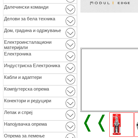
Далечински команди
Делови за бела техника
Дом, градина и одржување
Електроинсталациони
материјали
Електроника
Индустриска Електроника
Кабли и адаптери
Компјутерска опрема
Конектори и редуцири
Лепак и спреј
❬❬
Напојувачка опрема
Опремa за лемење